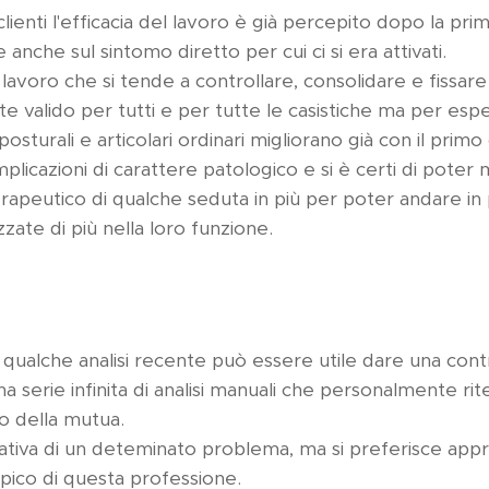
lienti l'efficacia del lavoro è già percepito dopo la pr
e anche sul sintomo diretto per cui ci si era attivati.
 lavoro che si tende a controllare, consolidare e fissar
 valido per tutti e per tutte le casistiche ma per espe
sturali e articolari ordinari migliorano già con il primo 
omplicazioni di carattere patologico e si è certi di pot
terapeutico di qualche seduta in più per poter andare in
zzate di più nella loro funzione.
di qualche analisi recente può essere utile dare una cont
na serie infinita di analisi manuali che personalmente rit
rio della mutua.
ativa di un deteminato problema, ma si preferisce appro
ipico di questa professione.