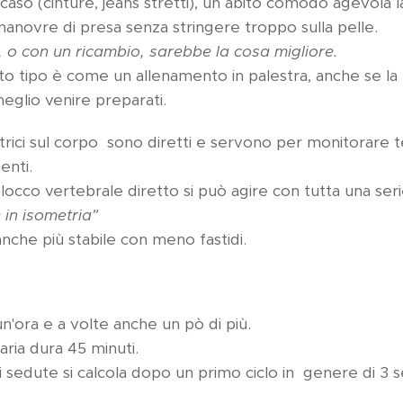
 caso (cinture, jeans stretti), un abito comodo agevol
 manovre di presa senza stringere troppo sulla pelle.
, o con un ricambio, sarebbe la cosa migliore.
to tipo è come un allenamento in palestra, anche se la f
eglio venire preparati.
trici sul corpo sono diretti e servono per monitorare t
enti.
occo vertebrale diretto si può agire con tutta una seri
 in isometria"
anche più stabile con meno fastidi.
n'ora e a volte anche un pò di più.
aria dura 45 minuti.
 sedute si calcola dopo un primo ciclo in genere di 3 s