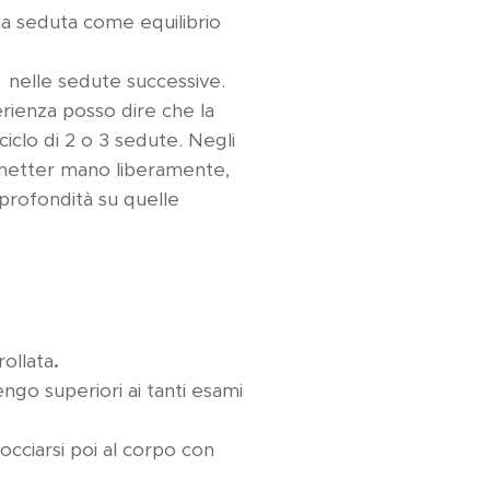
ima seduta come equilibrio
e nelle sedute successive.
rienza posso dire che la
ciclo di 2 o 3 sedute. Negli
er metter mano liberamente,
 profondità su quelle
rollata
.
engo superiori ai tanti esami
cciarsi poi al corpo con