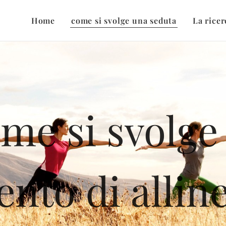
Home
come si svolge una seduta
La ricer
me si svolge
ento di alli