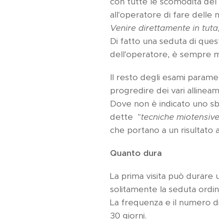
con tutte le scomodità del
all'operatore di fare delle
Venire direttamente in tuta
Di fatto una seduta di ques
dell'operatore, è sempre m
Il resto degli esami parame
progredire dei vari allineam
Dove non è indicato uno sbl
dette "
tecniche miotensive
che portano a un risultato 
Quanto dura
La prima visita può durare u
solitamente la seduta ordin
La frequenza e il numero di
30 giorni.