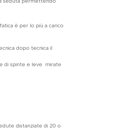
a la seduta permettendo
atica è per lo più a carico
ecnica dopo tecnica il
e di spinte e leve mirate
edute distanziate di 20 o