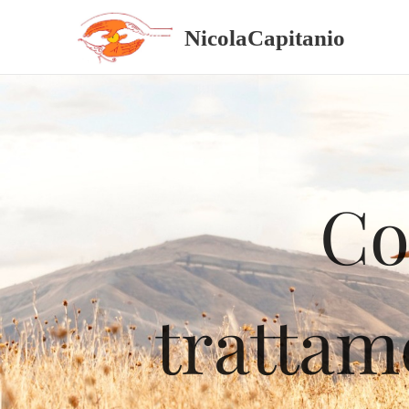
NicolaCapitanio
Co
trattam