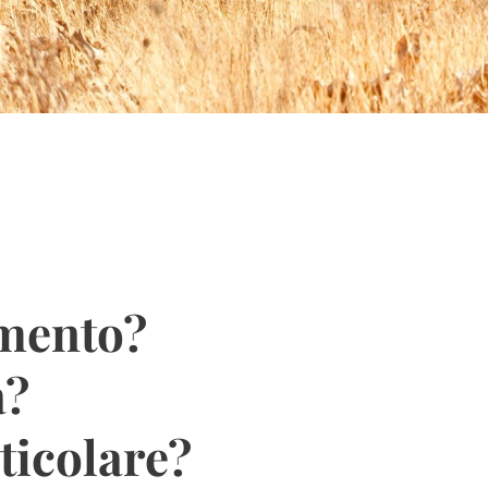
amento?
a?
rticolare?